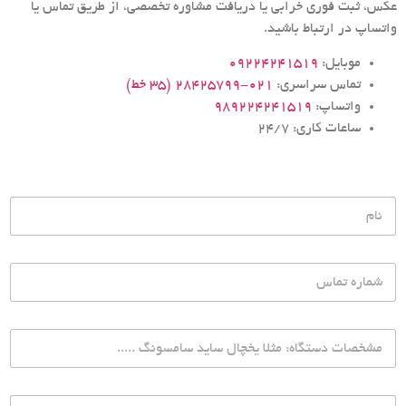
عکس، ثبت فوری خرابی یا دریافت مشاوره تخصصی، از طریق تماس یا
واتساپ در ارتباط باشید.
موبایل:
09224241519
تماس سراسری:
۰۲۱-۲۸۴۲۵۷۹۹ (۳۵ خط)
واتساپ:
989224241519
ساعات کاری: 24/7
ن
ا
م
ش
م
ا
ر
م
ه
ش
ت
خ
م
ص
م
ا
د
ا