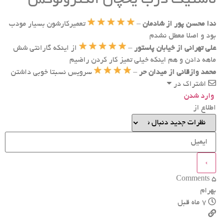
لاستیک درب یخچال الکترولوکس
ر
م
پ
س
ا
و
ندا محسن پور از شادمان
–
تعمیرکارشون بسیار مودب
ر
ن
بود و اصلا معطل نشدم
ه
گ
علی تهرانی از خیابان پاستور
–
از اینکه گارانتی شش
ی
…
ا
.
ماهه دادن و هم اینکه خیلی تمیز کار کردن راضیم
ف
.
محمد وازقانی از میدان حر
–
سرویس نسبتا خوبی داشتن
ر
اشتراک در
س
و
وارد شدن
د
اطلاع از
ه
ش
د
ه
Comments
5
بهرام
7 ماه قبل