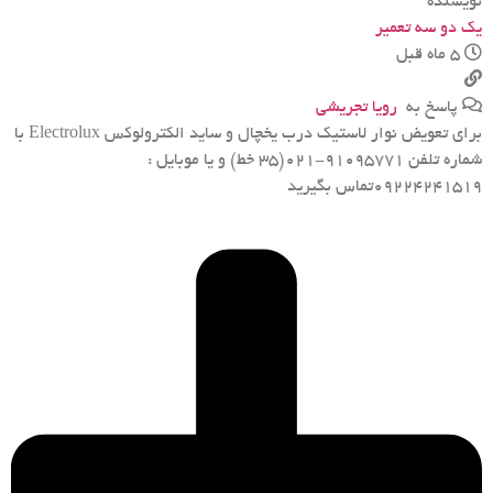
نویسنده
یک دو سه تعمیر
5 ماه قبل
پاسخ به
رویا تجریشی
برای تعویض نوار لاستیک درب یخچال‌ و ساید الکترولوکس Electrolux با
شماره تلفن 91095771-021(۳۵ خط) و یا موبایل :
09224241519تماس بگیرید