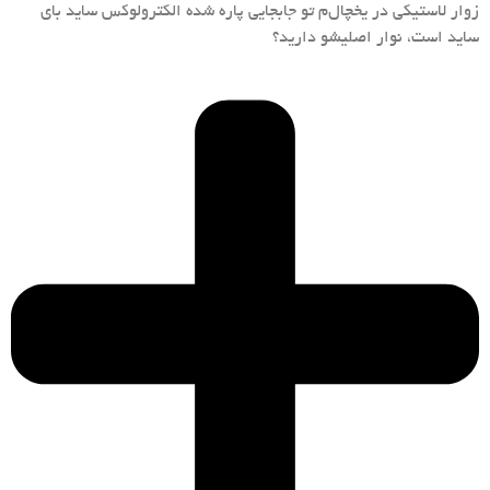
زوار لاستیکی در یخچال‌م تو جابجایی پاره شده الکترولوکس ساید بای
ساید است، نوار اصلیشو دارید؟