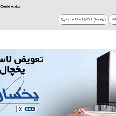
صفحه نخست
ات
(۳۵ خط) 91095771-021