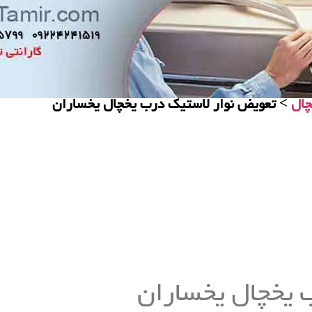
چال
> تعویض نوار لاستیک درب یخچال‌ یخساران
 یخچال یخساران