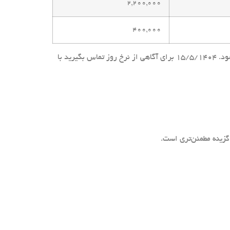
۲,۲۰۰,۰۰۰
۴۰۰,۰۰۰
قیمت‌های تعویض نوارلاستیک یخچال یخساران، به تومان بوده و تقریبی هستند. مبلغ نهایی پس از بازدید و اندازه‌گیری دقیق اعلام می‌شود. 15/5/1404 برای آگاهی از نرخ روز تماس بگیرید با
گزینه مطمئن‌تری است.