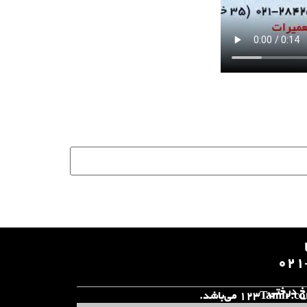
۰۲۱
 خ درختی