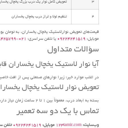
3
تعویض کامل نوار یک درب بزرگ یخچال یخسار
4
تنظیم لولا و تراز درب یخچال یخساران
موبایل:
09224241519
یا تلفن سراسری:
۰۲۱-۲۸۴۲۵۷۹۹ (۳۵ خط)
سؤالات متداول
آیا نوار لاستیک یخچال یخساران قا
در اغلب موارد خیر؛ زیرا نوارهای صنعتی پس از افت خاصیت 
تعویض نوار لاستیک یخچال یخساران
بسته به ابعاد درب، معمولاً بین ۱ تا ۲ ساعت زمان نیاز دارد و یخچال بلافاصله قابل استفاده خواهد بود.
تماس با یک دو سه تعمیر
وب‌سایت:
123tamir.com
موبایل:
09224241519
تلفن س