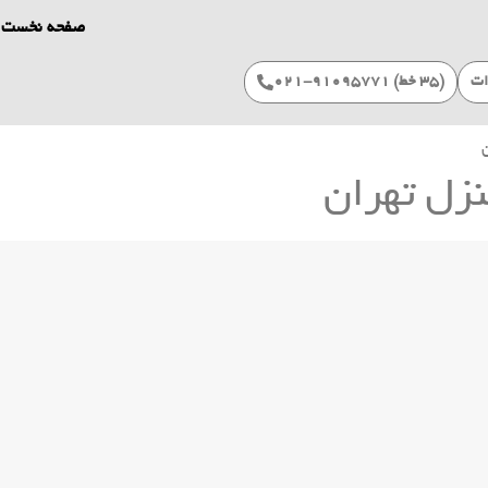
صفحه نخست
ات
(۳۵ خط) 91095771-021
نزل تهران