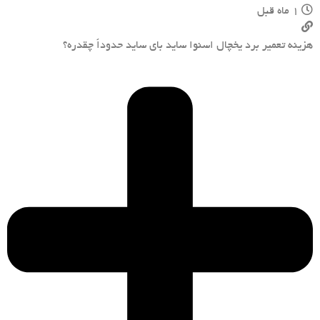
1 ماه قبل
هزینه تعمیر برد یخچال اسنوا ساید بای ساید حدوداً چقدره؟