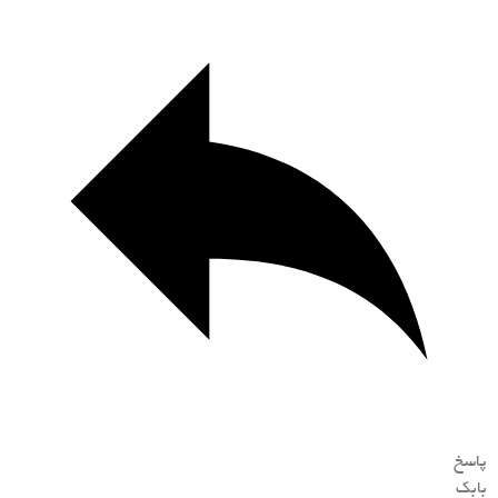
پاسخ
بابک