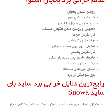
علائم خرابی برد یخچال اسنوا
روشن نشدن یخچال
کار نکردن کمپرسور
سرد نکردن یخچال یا فریزر
خاموش و روشن شدن ناگهانی دستگاه
کار نکردن فن‌ها
برفک زدن غیرعادی
نمایش ارور روی صفحه نمایش
کار نکردن یخساز
خاموش شدن پنل ساید بای ساید
چشمک زدن نمایشگر
صدای غیرعادی دستگاه
بوی سوختگی از برد
رایج‌ترین دلایل خرابی برد ساید بای
ساید Snowa
برد یخچال و ساید بای ساید اسنوا ممکن است به دلایل مختلفی دچار