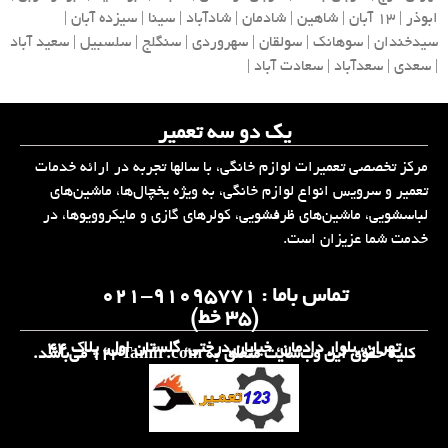
ابوذر | 13 آبان | شاهین | شادمان | شادآباد | سینا | سیزده آبان |
سیدخندان | سوهانک | سولقان | سهروردی | سنگلج | سلسبیل | سعید آباد
| سعدی | سعدآباد | سعادت آباد |
یک دو سه تعمیر
مرکز تخصصی تعمیرات لوازم خانگی، با سالها تجربه در ارائه خدمات
تعمیر و سرویس انواع لوازم خانگی، به ویژه یخچال‌ها، ماشین‌های
لباسشویی، ماشین‌های ظرفشویی، کولرهای گازی و مایکروویوها، در
خدمت شما عزیزان است.
تماس باما : 91095771-021
(۳۵ خط)
تهران، بلوار دادمان، خیابان درختی، گلستان اول، پلاک ۴۴
کلیه حقوق این وب‌سایت متعلق به 123Tamir.com می‌باشد.