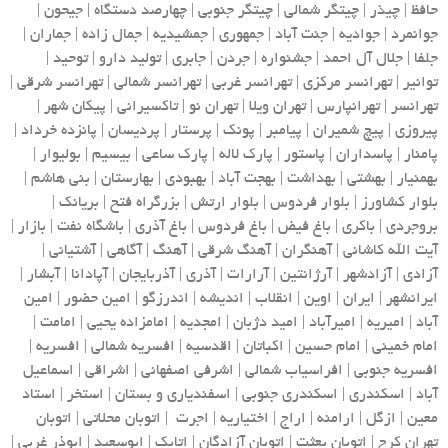
حافظ | چیذر | چیتگر شمالی | چیتگر جنوبی | چهارصد دستگاه | جیحون |
جوانمرد | جوادیه | جنت آباد | جمهوری | جمشیدیه | جمال زاده | جماران |
جلفا | جلال آل احمد | جشنواره | جردن | جابری | تولید دارو | توحید |
توانیر | تهرانسر مرکزی | تهرانسر غربی | تهرانسر شمالی | تهرانسر شرقی |
تهرانسر | تهرانپارس | تهران ویلا | تهران نو | تاکسیرانی | پیکان شهر |
پیروزی | پیچ شمیران | پیامبر | پونک | پرستار | پردیسان | پانزده خرداد |
پامنار | پاسداران | پاستور | پارک لاله | پارک ساعی | بیسیم | بولیوار |
بهمنیار | بهشتی | بهداشت | بهجت آباد | بهبودی | بهارستان | بنی هاشم |
بلوار کشاورز | بلوار فردوس | بلوار ارتش | بزرگراه فتح | بریانک |
بروجردی | باکری | باغ فیض | باغ فردوس | باغ آذری | باشگاه نفت | بازار |
آیت الله کاشانی | آهنگران | آهنگ شرقی | آهنگ | آگاهی | آشتیانی |
آزادی | آزادشهر | آرژانتین | آرارات | آذری | آذربایجان | آپادانا | آبشار |
ایرانشهر | ایران | اوین | انقلاب | اندیشه | اندرزگو | امین حضور | امین
آباد | امیریه | امیرآباد | امید دژبان | امجدیه | امامزاده یحیی | امامت |
امام خمینی | امام حسین | اکباتان | اقدسیه | افسریه شمالی | افسریه |
افسریه جنوبی | افراسیاب شمالی | اشرفی اصفهانی | اشراقی | اسماعیل
آباد | اسکندری | اسکندری جنوبی | اسفندیاری و بستان | استخر | استاد
معین | ازگل | ارامنه | اراج | اختیاریه | اجرت | اتوبان محلاتی | اتوبان
تهران کرج | اتوبان بعثت | اتوبان آزادگان | اتابک | ابوسعید | ابوذر غربی |