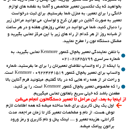
بخواهید که یک تکنسین تعمیر متخصص و آشنا به نقشه های لوازم
خانگی را برای تعمیر، به منزل شما بفرستیم. برای ثبت درخواست
تعمیر به صورت آنلاین در تهران کرج و لواسان، می توانید مراحل زیر
را دنبال کنید، شما می توانید در تمامی روزهای هفته و در هر ساعت
از شبانه روز از هر کدام از راه های زیر با این مرکز تماس بگیرید و
مشکل دستگاه تون را مطرح نمایید.
با تلفن نمایندگی تعمیر یخچال کنمور Kenmore تماس بگیرید، به
شماره سراسری ۲۸۴۲۵۷۹۹-۰۲۱
یا اینکه از راه واتساپ تقاضای تعمیرتان را برای ما بفرستید، شماره
واتساپ برای تعمیر یخچال کنمور Kenmore : 09224241519 است.
و راحت تر از همه راه هایی که در بالا گفتیم، میتونید فرم آنلاین بالا
را که مخصوص تعمیر یخچال کنمور Kenmore است، را پر کنید،
مطمئن باشد که خیلی سریع باهاتون تماس میگیریم.
از اینجا به بعد، این مراحل تا تعمیر دستگاه‌تون انجام می‌شن
اول یک پنل کاربری برای شما ساخته میشه که همه اطلاعات لازم
توش هست، از نام و مشخصات تعمیر کار تا زمان مراجعه، مدت
گارانتی، هزینه تعمیر و .... لینک پنل و نام کاربری و رمز ورود
براتون پیامک میشه.