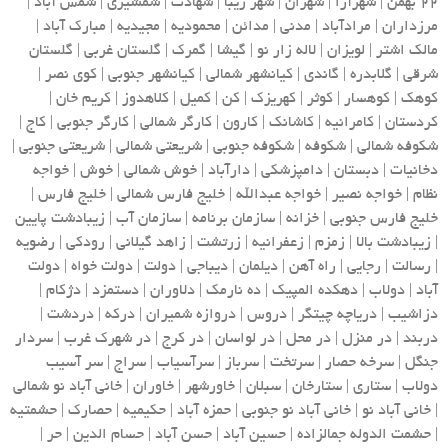
22 بهمن | شهرآرا | شهران | شهر زیبا | شهادت | شمشیری | شمس آباد |
مرزداران | مرادآباد | مدنی | مدائن | محمودیه | مجیدیه | مبارک آباد |
مالک اشتر | لویزان | لاله زار نو | گیشا | گمرک | گلستان غربی | گلستان
شرقی | گلابدره | گاندی | کیانشهر شمالی | کیانشهر جنوبی | کوی نصر |
کوهک | کوهسار | کوثر | کهریزک | کن | کمیل | کلاهدوز | کریم خان |
کردستان | کامرانیه | کاشانک | کارون | کارگر شمالی | کارگر جنوبی | کاج |
شکوفه شمالی | شکوفه | شکوفه جنوبی | شریعتی شمالی | شریعتی جنوبی |
دخانیات | دبستان | دامپزشکی | دارآباد | خوش شمالی | خوش | خواجه
نظام | خواجه نصیر | خواجه عبدالله | خلیج فارس شمالی | خلیج فارس |
خلیج فارس جنوبی | خزانه | سازمان برنامه | سازمان آب | زیبادشت پایین
| زیبادشت بالا | زمزم | زعفرانیه | زرتشت | زاهد گیلانی | رودکی | رضویه
| رسالت | رجایی | راه آهن | دیلمان | دیباجی | دولت | دولت خواه | دولت
آباد | دولاب | دهکده المپیک | ده نارمک | دلاوران | دستمزد | دژکام |
دزاشیب | دریاچه چیتگر | دروس | دروازه شمیران | درکه | دردشت |
دربند | در منزل | در محل | در لواسان | در کرج | در شهرک غرب | سردار
جنگل | سرخه حصار | سرتخت | سرباز | سرآسیاب | سراج | سر آسیب
دولاب | ستاری | ستارخان | سبلان | خاورشهر | خاوران | خانی آباد نو شمالی
| خانی آباد نو | خانی آباد نو جنوبی | حمزه آباد | حکیمیه | حصارک | حشمتیه
| حشمت الدوله جمالزاده | حسین آباد | حسن آباد | حسام الدین | حر |