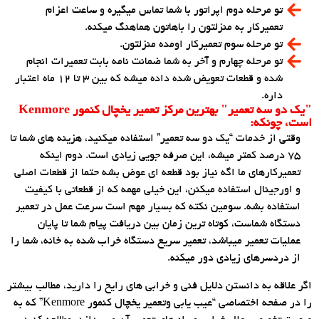
تو مرحله دوم اپراتور با شما تماس میگیره و ساعت اعزام
تعمیرکار به منزلتون را باهاتون هماهنگ میکنه.
تو مرحله سوم تعمیرکار اومده منزلتون.
تو مرحله چهارم و آخر به شما ضمانت نامه بابت تعمیرات انجام
شده و قطعات تعویض شده داده میشه که بین 3 تا 12 ماه اعتبار
داره.
"یک دو سه تعمیر" بهترین مرکز تعمیر یخچال کنمور Kenmore
است، چونکه:
وقتی از خدمات “یک دو سه تعمیر” استفاده میکنید، هزینه های شما تا
75 درصد کمتر میشه، این صرفه جویی زیادی است. دوم اینکه
تعمیرکارهای ما اگه نیاز بود قطعه ای عوض بشه حتما از قطعات اصلی
و اورجینال استفاده میکنن، این خیلی مهمه که از قطعاتی با کیفیت
استفاده بشه. سومین نکته که بسیار مهم است سرعت عمل در تعمیر
دستگاه شماست، کوتاه ترین زمان بین دریافت پیام شما تا پایان
عملیات تعمیر میباشد، تعمیر سریع دستگاه خراب شده به خانه، شما را
از دردسرهای زیادی دور میکنه.
اگر علاقه به دانستن دلایل فنی و خرابی های رایح را دارید، مطالب بیشتر
را در صفحه اختصاصی “عیب یابی وتعمیر یخچال کنمور Kenmore” که به