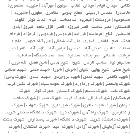
کتابی | میدان قیام | میدان انقلاب | مولوی | مهرآباد | منیریه | منصوریه |
ملاصدرا | مقدس اردبیلی | مفتح جنوبی | مظاهری | مطهری | مشیریه |
مسعودیه | مرودشت | قیطریه | قیامدشت | قیام | قنات کوثر | قلهک |
قلمستان | قصرالدشت | قصر فیروزه | قصر | قزل قلعه | فیروز آبادی |
فلسطین | فلاح | فرمانیه | فرزانه | فردوسی | فردوس | فرحزاد | فرجام |
فدک | فتح | فاطمی | غیوری | علی آباد شمالی | علی آباد جنوبی | علم و
صنعت | علائین | عبدل آباد | عباسی | عباس آباد | ظهیر آباد | ظفر | طیب |
طرشت | طالقانی | ضرابخانه | صفائیه | صفا | صد دستگاه | صادقیه |
صاحبقرانیه | صاحب الزمان | شیوا | شیخ هادی | شیخ فضل الله نوری |
شیخ صفی | شیخ بهایی | شیان | شوش | شورا | شهید مدنی | شهید محلاتی
| شهید کاظمی | شهید قندی | شهید بروجردی | شهید اسدی | شهرک یاس |
شهرک ولیعصر | شهرک وردآورد | شهرک نمونه سپاه | شهرک نگین غرب |
شهرک نفت | شهرک نسیم | شهرک گلستان | شهرک کوثر | شهرک
فرهنگیان | شهرک غزالی | شهرک غرب | شهرک صدرا | شهرک صاحب
الزمان | شهرک شهید باقری | شهرک شهرداری | شهرک شهاب | شهرک
ژاندارمری | شهرک راه آهن | شهرک دریا | شهرک دانشگاه صنعتی شریف
| شهرک دانشگاه شریف | شهرک دانشگاه | شهرک پاسداران | شهرک بعثت
| شهرک آزمایش | شهرک آزادی | شهرک امید | شهرک استقلال | شهرک