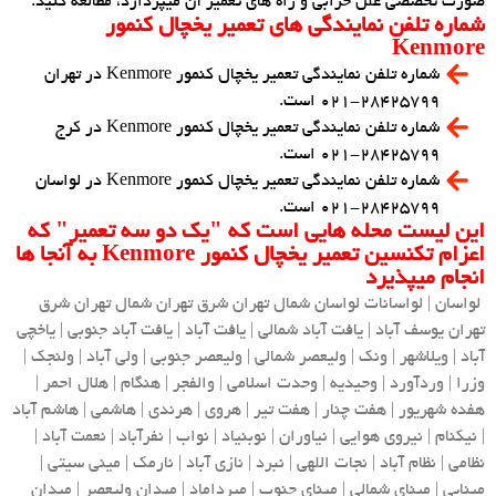
صورت تخصصی علل خرابی و راه های تعمیر آن میپردازد، مطالعه کنید.
شماره تلفن نمایندگی های تعمیر یخچال کنمور
Kenmore
شماره تلفن نمایندگی تعمیر یخچال کنمور Kenmore در تهران
۲۸۴۲۵۷۹۹-۰۲۱ است.
شماره تلفن نمایندگی تعمیر یخچال کنمور Kenmore در کرج
۲۸۴۲۵۷۹۹-۰۲۱ است.
شماره تلفن نمایندگی تعمیر یخچال کنمور Kenmore در لواسان
۲۸۴۲۵۷۹۹-۰۲۱ است.
این لیست محله هایی است که "یک دو سه تعمیر" که
اعزام تکنسین تعمیر یخچال کنمور Kenmore به آنجا ها
انجام میپذیرد
لواسان | لواسانات لواسان شمال تهران شرق تهران شمال تهران شرق
تهران یوسف آباد | یافت آباد شمالی | یافت آباد | یافت آباد جنوبی | یاخچی
آباد | ویلاشهر | ونک | ولیعصر شمالی | ولیعصر جنوبی | ولی آباد | ولنجک |
وزرا | وردآورد | وحیدیه | وحدت اسلامی | والفجر | هنگام | هلال احمر |
هفده شهریور | هفت چنار | هفت تیر | هروی | هرندی | هاشمی | هاشم آباد
| نیکنام | نیروی هوایی | نیاوران | نوبنیاد | نواب | نفرآباد | نعمت آباد |
نظامی | نظام آباد | نجات اللهی | نبرد | نازی آباد | نارمک | مینی سیتی |
مینایی | مینای شمالی | مینای جنوب | میرداماد | میدان ولیعصر | میدان