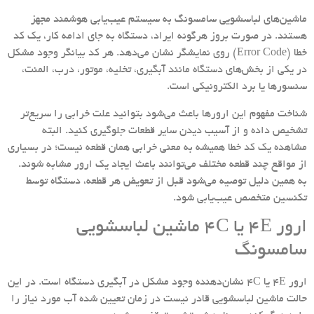
ماشین‌های لباسشویی سامسونگ به سیستم عیب‌یابی هوشمند مجهز
هستند. در صورت بروز هرگونه ایراد، دستگاه به جای ادامه کار، یک کد
خطا (Error Code) روی نمایشگر نشان می‌دهد. هر کد بیانگر وجود مشکل
در یکی از بخش‌های دستگاه مانند آبگیری، تخلیه، موتور، درب، المنت،
سنسورها یا برد الکترونیکی است.
شناخت مفهوم این ارورها باعث می‌شود بتوانید علت خرابی را سریع‌تر
تشخیص داده و از آسیب دیدن سایر قطعات جلوگیری کنید. البته
مشاهده یک کد خطا همیشه به معنی خرابی همان قطعه نیست؛ در بسیاری
از مواقع چند قطعه مختلف می‌توانند باعث ایجاد یک ارور مشابه شوند.
به همین دلیل توصیه می‌شود قبل از تعویض هر قطعه، دستگاه توسط
تکنسین متخصص عیب‌یابی شود.
ارور 4E یا 4C ماشین لباسشویی
سامسونگ
ارور 4E یا 4C نشان‌دهنده وجود مشکل در آبگیری دستگاه است. در این
حالت ماشین لباسشویی قادر نیست در زمان تعیین شده آب مورد نیاز را