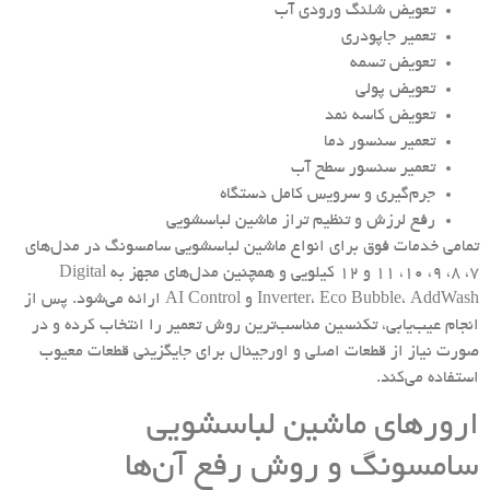
تعویض شلنگ ورودی آب
تعمیر جاپودری
تعویض تسمه
تعویض پولی
تعویض کاسه نمد
تعمیر سنسور دما
تعمیر سنسور سطح آب
جرم‌گیری و سرویس کامل دستگاه
رفع لرزش و تنظیم تراز ماشین لباسشویی
تمامی خدمات فوق برای انواع ماشین لباسشویی سامسونگ در مدل‌های
۷، ۸، ۹، ۱۰، ۱۱ و ۱۲ کیلویی و همچنین مدل‌های مجهز به Digital
Inverter، Eco Bubble، AddWash و AI Control ارائه می‌شود. پس از
انجام عیب‌یابی، تکنسین مناسب‌ترین روش تعمیر را انتخاب کرده و در
صورت نیاز از قطعات اصلی و اورجینال برای جایگزینی قطعات معیوب
استفاده می‌کند.
ارورهای ماشین لباسشویی
سامسونگ و روش رفع آن‌ها