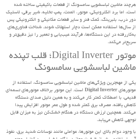
هرچند ماشین لباسشویی سامسونگ از قطعات باکیفیتی ساخته شده
است، اما برد الکترونیکی، موتور، المنت، پمپ تخلیه، شیر برقی، لاستیک
دور درب، بلبرینگ، کمک فنر و سایر قطعات مکانیکی و الکترونیکی پس
از سال‌ها استفاده ممکن است دچار استهلاک شوند. شناخت فناوری‌های
به‌کاررفته در این دستگاه‌ها، فرآیند عیب‌یابی و تعمیر را نیز دقیق‌تر و
سریع‌تر می‌کند.
موتور Digital Inverter؛ قلب تپنده
ماشین لباسشویی سامسونگ
یکی از مهم‌ترین ویژگی‌های ماشین لباسشویی سامسونگ، استفاده از
موتورهای
Digital Inverter
است. این موتور برخلاف موتورهای تسمه‌ای
قدیمی، با اصطکاک کمتر کار می‌کند و به همین دلیل صدای دستگاه
کاهش یافته، مصرف برق کمتر شده و طول عمر موتور افزایش پیدا
می‌کند. همچنین لرزش دستگاه در هنگام خشک‌کن نیز به میزان قابل
توجهی کاهش می‌یابد.
با وجود دوام بالای این موتورها، عواملی مانند نوسانات شدید برق، نفوذ