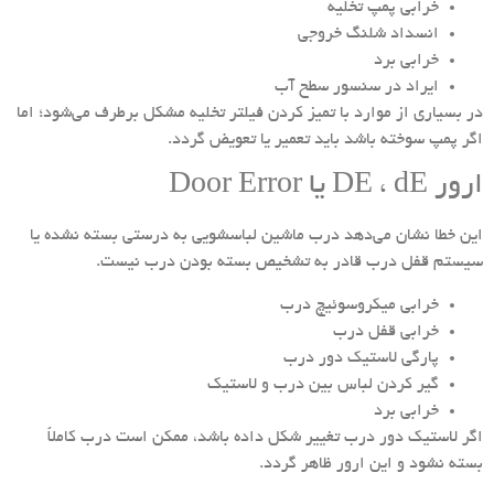
خرابی پمپ تخلیه
انسداد شلنگ خروجی
خرابی برد
ایراد در سنسور سطح آب
در بسیاری از موارد با تمیز کردن فیلتر تخلیه مشکل برطرف می‌شود؛ اما
اگر پمپ سوخته باشد باید تعمیر یا تعویض گردد.
ارور DE ، dE یا Door Error
این خطا نشان می‌دهد درب ماشین لباسشویی به درستی بسته نشده یا
سیستم قفل درب قادر به تشخیص بسته بودن درب نیست.
خرابی میکروسوئیچ درب
خرابی قفل درب
پارگی لاستیک دور درب
گیر کردن لباس بین درب و لاستیک
خرابی برد
اگر لاستیک دور درب تغییر شکل داده باشد، ممکن است درب کاملاً
بسته نشود و این ارور ظاهر گردد.