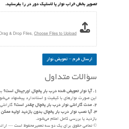
تصویر بخش خراب نوار یا لاستیک دور در را بفرستید.
ح
:
ا
م
ت
ث
و
ل
ا
ا
ی
Drag & Drop Files,
Choose Files to Upload
ی
ن
خ
ک
چ
ه
ا
ک
ل
ج
ارسال فرم – تعویض نوار
س
ا
ا
ی
ی
سؤالات متداول
ن
د
و
س
ا
ا
۱. آیا نوار تعویض شده درب بار یخچال اورجینال است؟
بس
ر
م
پ
این صورت نوارهای با کیفیت و استاندارد پیشنهاد می‌شون
س
ا
و
۲. مدت گارانتی نوار درب بار یخچال چقدر است؟
گارانتی قطعه و نصب معمول
ر
ن
۳. آیا نصب نوار درب بار یخچال بدون بازدید اولیه ممکن است؟
ه
گ
بازدید یا بررسی کامل اعلام می‌شود.
ی
…
ا
.
© تمامی حقوق برای یک دو سه تعمیرمحفوظ است — ارائه‌