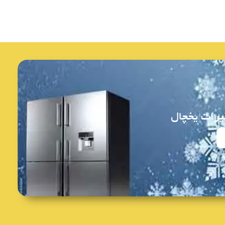
یرات یخچال