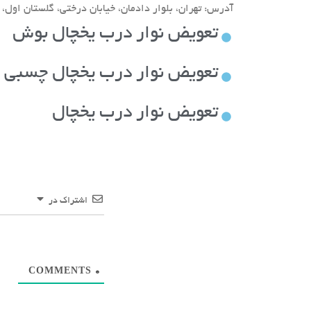
ف
.
آدرس: تهران، بلوار دادمان، خیابان درختی، گلستان اول، پلاک ۴۴— تلفن پشت
ر
س
تعویض نوار درب یخچال بوش
و
د
ه
تعویض نوار درب یخچال چسبی
ش
د
ه
تعویض نوار درب یخچال
اشتراک در
COMMENTS
0